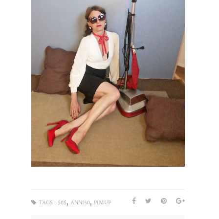
,
,
TAGS :
50S
ANNI50
PIMUP