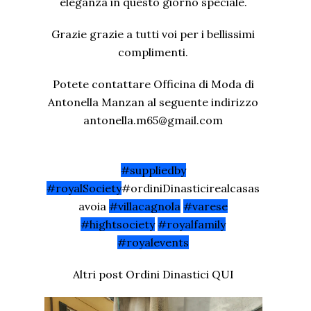
eleganza in questo giorno speciale.
Grazie grazie a tutti voi per i bellissimi
complimenti.
Potete contattare Officina di Moda di
Antonella Manzan al seguente indirizzo
antonella.m65@gmail.com
#suppliedby
#royalSociety
#ordiniDinasticirealcasas
avoia
#villacagnola
#varese
#hightsociety
#royalfamily
#royalevents
Altri post Ordini Dinastici
QUI