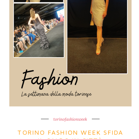
torinofashionweek
TORINO FASHION WEEK SFIDA